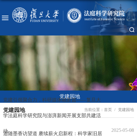
党建园地
党建引领聚合力，科研媒体融新篇——复旦大
党建园地
当前位置：
首页
/
党建园地
学法庭科学研究院与澎湃新闻开展支部共建活
2025-05-08
动
追随墨香访望道 赓续薪火启新程：科学家旧居